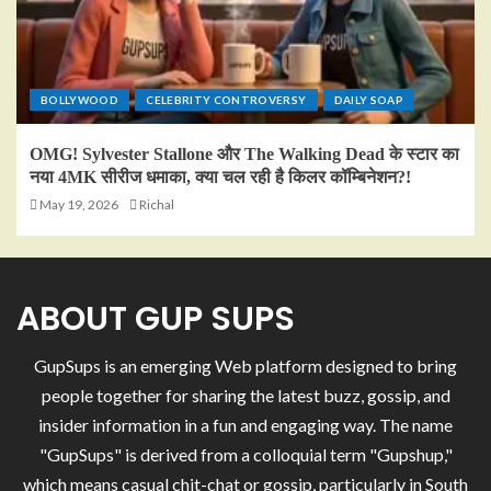
BOLLYWOOD
CELEBRITY CONTROVERSY
DAILY SOAP
OMG! Sylvester Stallone और The Walking Dead के स्टार का
नया 4MK सीरीज धमाका, क्या चल रही है किलर कॉम्बिनेशन?!
May 19, 2026
Richal
ABOUT GUP SUPS
GupSups is an emerging Web platform designed to bring
people together for sharing the latest buzz, gossip, and
insider information in a fun and engaging way. The name
"GupSups" is derived from a colloquial term "Gupshup,"
which means casual chit-chat or gossip, particularly in South