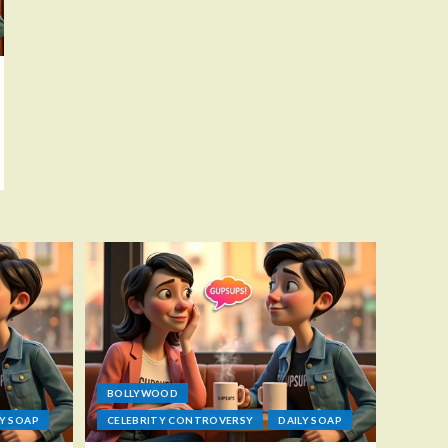
BOLLYWOOD
LY SOAP
CELEBRITY CONTROVERSY
DAILY SOAP