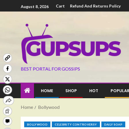
Cart
Refund And Returns Policy
August 8, 2026
BEST PORTAL FOR GOSSIPS
HOME
SHOP
HOT
POPULA
Home
Bollywood
BOLLYWOOD
CELEBRITY CONTROVERSY
DAILY SOAP