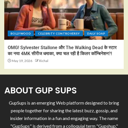
BOLLYWOOD
CELEBRITY CONTROVERSY
DAILY SOAP
OMG! Sylvester Stallone और The Walking Dead के स्टार
का नया 4MK सीरीज धमाका, क्या चल रही है किलर कॉम्बिनेशन?!
May 19, 2026
Richal
ABOUT GUP SUPS
GupSups is an emerging Web platform designed to bring
people together for sharing the latest buzz, gossip, and
insider information in a fun and engaging way. The name
"GupSups" is derived from a colloquial term "Gupshup,"