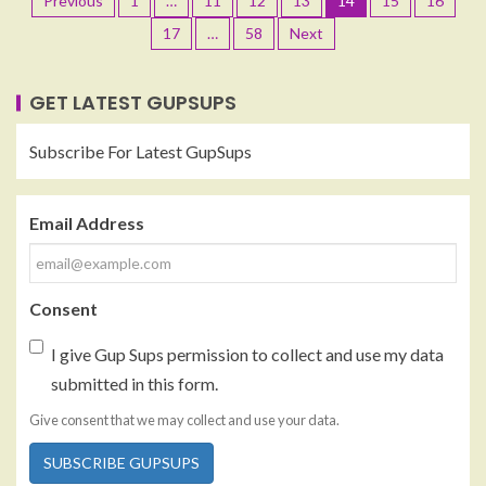
Previous
1
…
11
12
13
14
15
16
17
…
58
Next
GET LATEST GUPSUPS
Subscribe For Latest GupSups
Email Address
Consent
I give Gup Sups permission to collect and use my data
submitted in this form.
Give consent that we may collect and use your data.
SUBSCRIBE GUPSUPS